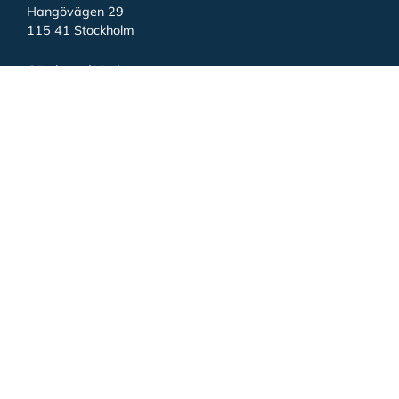
Hangövägen 29
115 41 Stockholm
Göteborg / Lindome
Elementvägen 4
437 36 Lindome
Luleå
Kärrviolgatan 10
976 36 Luleå
Requests for Quotation
myynti@taratest.fi
Switchboard
03 368 3322
Email
taratest@taratest.fi