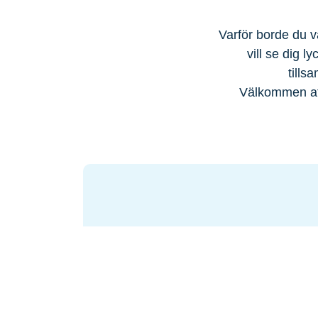
Varför borde du v
vill se dig l
tills
Välkommen att
Geotjänster