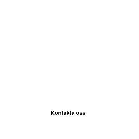
 känner vår j
Kontakta oss