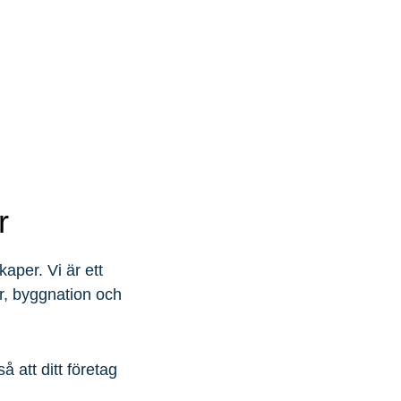
r
aper. Vi är ett
ur, byggnation och
å att ditt företag