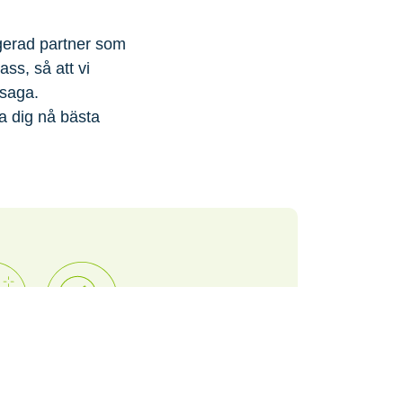
agerad partner som
ass, så att vi
ssaga.
a dig nå bästa
ter