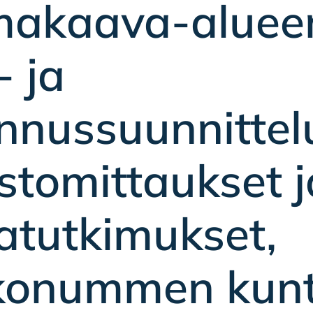
makaava-aluee
- ja
nnussuunnittel
tomittaukset j
atutkimukset,
kkonummen kun