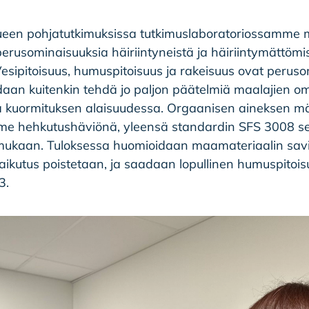
en pohjatutkimuksissa tutkimuslaboratoriossamme mä
rusominaisuuksia häiriintyneistä ja häiriintymättömi
esipitoisuus, humuspitoisuus ja rakeisuus ovat peruso
idaan kuitenkin tehdä jo paljon päätelmiä maalajien om
ä kuormituksen alaisuudessa. Orgaanisen aineksen mä
me hehkutushäviönä, yleensä standardin SFS 3008 
ukaan. Tuloksessa huomioidaan maamateriaalin savipi
aikutus poistetaan, ja saadaan lopullinen humuspitoi
3.