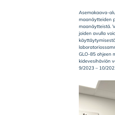
Asemakaava-alue
maanäytteiden pe
maanäytteistä. V
joiden avulla vo
käyttäytymisest
laboratoriossam
GLO-85 ohjeen m
kidevesihäviön v
9/2023 – 10/202