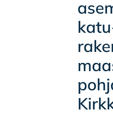
ase
katu
rake
maas
pohj
Kir