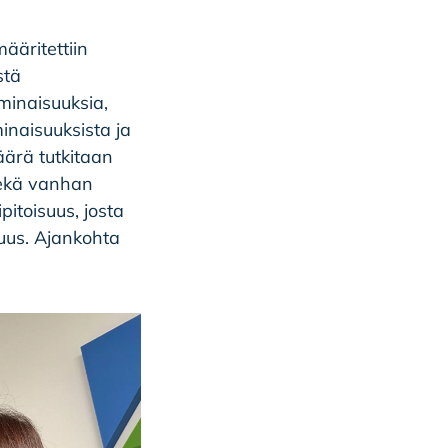
äritettiin
stä
minaisuuksia,
inaisuuksista ja
ärä tutkitaan
sekä vanhan
toisuus, josta
suus. Ajankohta