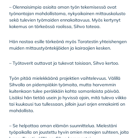
– Olennaisimpia asioita oman työn tekemisessä ovat
työnantajan mahdollistama, nykyaikainen mittauskalusto
sekä tulevien työmaiden ennakoitavuus. Myös kertynyt
kokemus on tärkeässä roolissa, Sihvo toteaa.
Hän nostaa esille tärkeänä myös Taratestin yhteishengen
muiden mittaustyöntekijöiden ja kairaajien kesken.
– Työtoverit auttavat ja tukevat toisiaan, Sihvo kertoo.
Työn pitää mielekkäänä projektien vaihtelevuus. Välillä
Sihvolla on pidempiäkin työmaita, mutta harvemmin
kuitenkaan tulee peräkkäin kahta samanlaista päivää.
Lisäksi hän tietää usein jo hyvissä ajoin, mitä tuleva viikko
tai kuukausi tuo tullessaan, jolloin juuri arjen ennakointi on
mahdollista.
– Se helpottaa oman elämän suunnittelua. Mielestäni
työpaikalla on joustettu hyvin omien menojen suhteen, joita