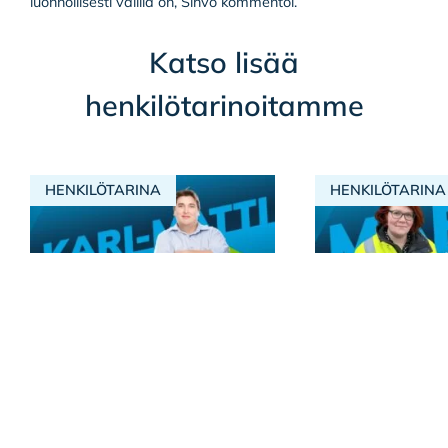
luonnollisesti välillä on, Sihvo kommentoi.
Katso lisää
henkilötarinoitamme
HENKILÖTARINA
HENKILÖTARINA
Kari-Matti Ilkka
Maria Pentti
Lue lisää
Lue lisää