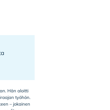
ta
an. Hän aloitti
iraajan työhön.
keen – jokainen