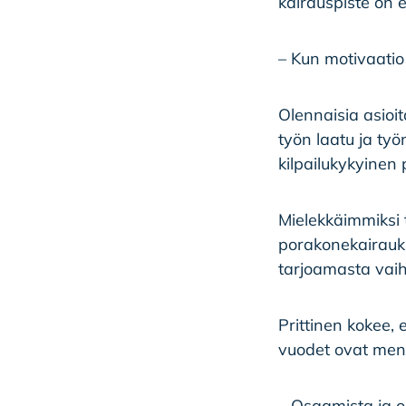
kairauspiste on e
– Kun motivaatio 
Olennaisia asioi
työn laatu ja työ
kilpailukykyinen 
Mielekkäimmiksi 
porakonekairauks
tarjoamasta vaiht
Prittinen kokee
vuodet ovat menn
– Osaamista ja oi