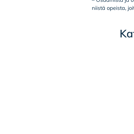
niistä opeista, jo
Ka
HENKILÖTARINA
Maria Penttilä