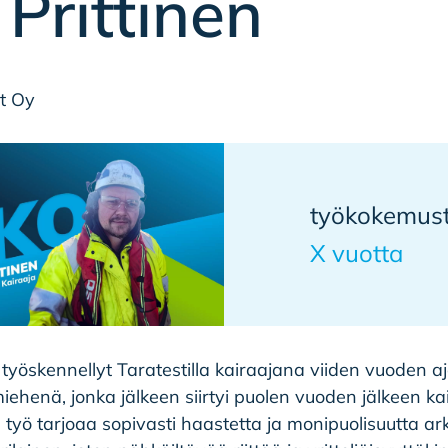
 Prittinen
st Oy
työkokemus
X vuotta
 työskennellyt Taratestilla kairaajana viiden vuoden aj
iehenä, jonka jälkeen siirtyi puolen vuoden jälkeen ka
 työ tarjoaa sopivasti haastetta ja monipuolisuutta ar