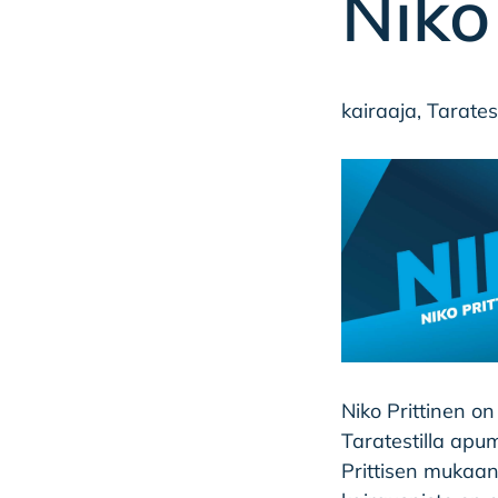
Niko
kairaaja, Tarate
Niko Prittinen on
Taratestilla apum
Prittisen mukaan