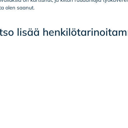
ita olen saanut.
tso lisää henkilötarinoita
HENKILÖTARINA
Kari-Matti Ilkka