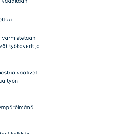
in vaaditaan.
ottaa.
la varmistetaan
vät työkaverit ja
nostaa vaativat
ää työn
n ympäröimänä
tani kaikista